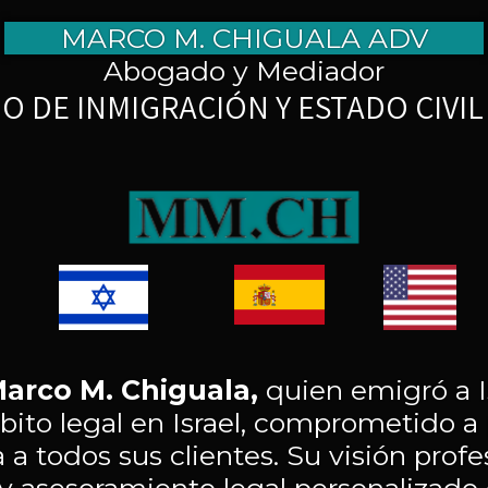
MARCO M. CHIGUALA ADV
Abogado y Mediador
D
E
arco M. Chiguala,
quien emigró a I
mbito legal en Israel, comprometido 
 a todos sus clientes. Su visión profe