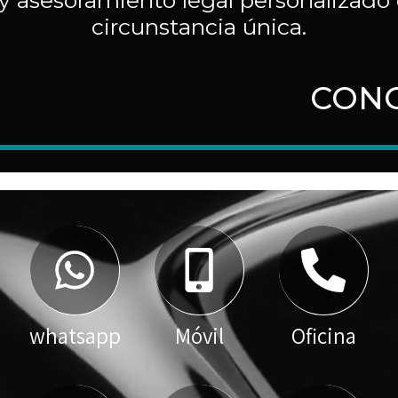
y asesoramiento legal personalizado 
circunstancia única.
CONO
whatsapp
Móvil
Oficina