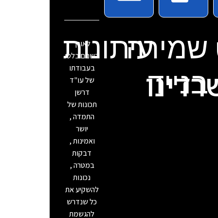
שמירה
עיתונות
לאורך
השנים בלטו
בעבודתו
דינו
בנייד
של עו"ד
דרשן
תכונות של
התמדה ,
יושר
ואמינות ,
דבקות
במטרה ,
נכונות
להשקיע את
כל שנדרש
להגשמת