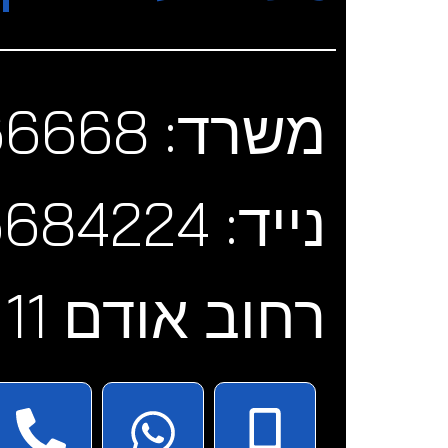
משרד: 03-6566668 | פקס: 03-6566668
נייד: 050-6684224
רחוב אודם 11 פתח תקוה