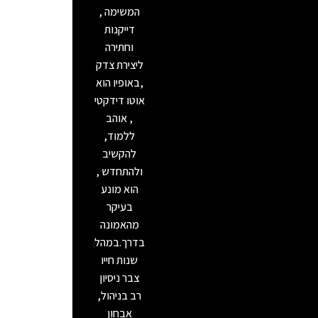
המשימה ,
דייקנות
וחתירה
ליצירת צדק
,באופיו הוא
אוטו דידקטי
, אוהב
ללמוד,
להקשיב
ולהתחדש ,
הוא מונע
בעיקר
מהאמונה
בדרך.במהלך
שנות חייו
צבר ניסיון
רב בניהול,
אבחון