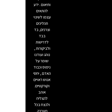
ותיאום . ידע
להתאים
עצמו לשינוי
תהליכים
וצרכים, בד
בבד
לדרישות
ולביקורות ,
נוהג ועודנו
שומר על
נימוס וכבוד
האדם , יחסי
אנוש ראויים
וקורקטיים.
אוהב
להצליח
ולנצח בכל
מערכה.