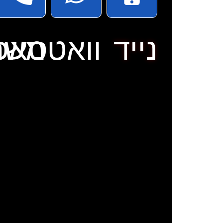
נייד
וואטסאפ
משר