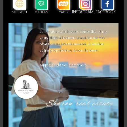
FACEBOOK
INSTAGRAM
MADLAN
SITE WEB
YAD 2
Je serais ravie de vous conseiller et de
vous aider à trouver la maison de vos
rêves ou un investissement, à vendre
votre propriété ou à vous la louer.
Au plaisir de vous entendre.
Sharon real estate