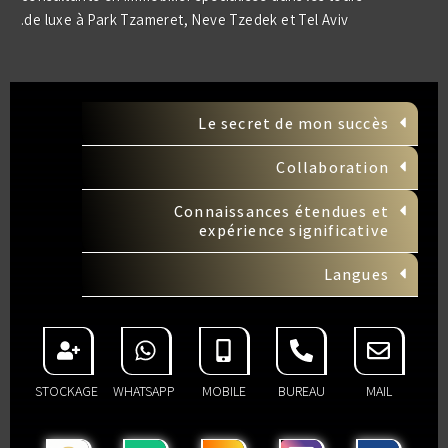
de luxe à Park Tzameret, Neve Tzedek et Tel Aviv.
Le secret de mon succès
Collaboration
Connaissances étendues et
expérience significative
Langues
STOCKAGE
WHATSAPP
MOBILE
BUREAU
MAIL