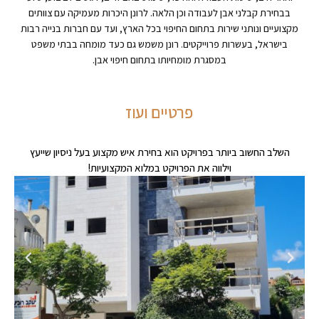
בבחירת קבלני אבן לעבודה וכן הלאה. לרונן היכרות מעמיקה עם צוותים
מקצועיים ונותני שירות בתחום החיפוי בכל הארץ, ועד עם חברות בנייה רבות
בישראל, בעשרות פרוייקטים. רונן משמש גם כעד מומחה בבתי משפט
במסגרת מומחיותו בתחום חיפוי אבן.
י
ז
ו
ע
ו
ד
.
.
מ
י
ם
ם
י
י
ט
השלב החשוב ביותר בפרויקט הוא בחירת איש מקצוע בעל ניסיון שייעץ
וילווה את הפרויקט במלוא המקצועיות!