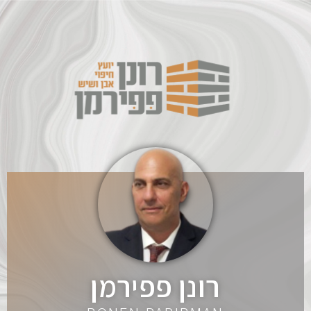
רונן פפירמן