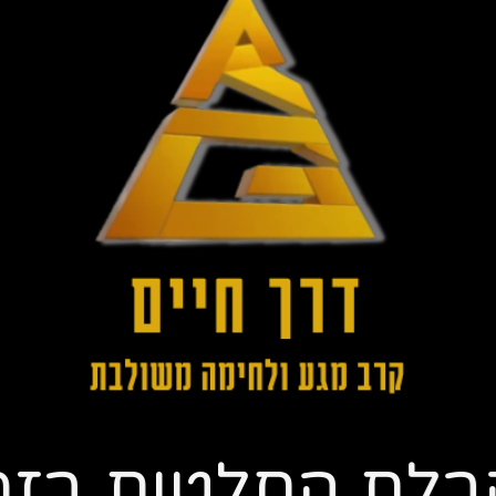
ש
י
פ
ו
ר
ק
ש
ב
ו
ר
י
כ
ו
ז