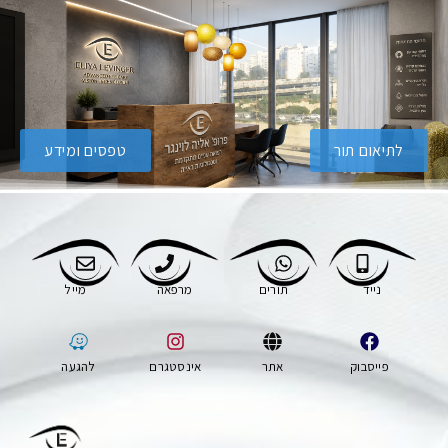
לתיאום תור
טפסים ומידע
נייד
תורים
מרפאה
מייל
פייסבוק
אתר
אינסטגרם
להגעה