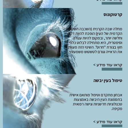
קרטוקונוס
מחלה שבה הקרנית (השכבה השקופה
הקדמית של העין) הופכת להיות דקה
וחלשה יותר, ובמקום להיות עגולה
וסימטרית, היא מתחילה לבלוט כלפי
חוץ בצורת "חרוט". השינוי הזה מעוות
את הראייה וגורם לטשטוש משמעותי.
קראו עוד מידע >
טיפול בעין יבשה
אבחון מתקדם וטיפול מותאם אישית
בתסמונת העין היבשה באמצעות
טכנולוגיות חדשניות וגישה רפואית
מקיפה.
קראו עוד מידע >