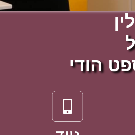
ין
ל
פט הודי