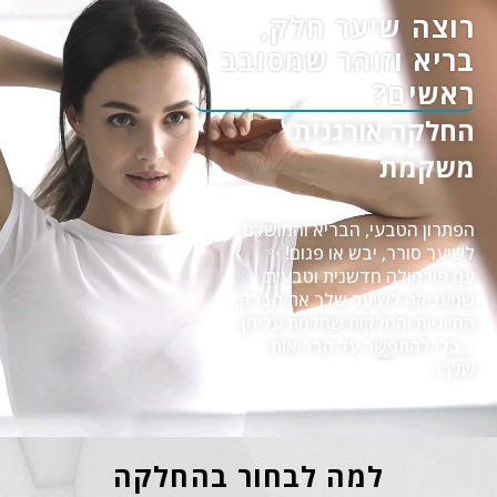
רוצה שיער חלק,
בריא וזוהר שמסובב
ראשים?
החלקה אורגנית
משקמת
הפתרון הטבעי, הבריא והמושלם
לשיער סורר, יבש או פגום! ✨
עם פורמולה חדשנית וטבעית
שמעניקה לשיער שלך את הברק,
החיוניות והחלקות שחלמת עליהן
– בלי להתפשר על הבריאות
שלך!
למה לבחור בהחלקה