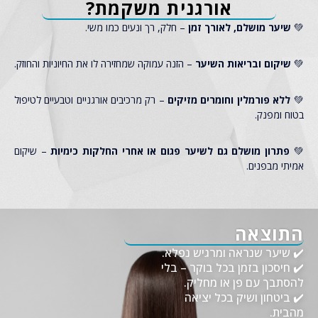
אורגנית משקמת?
💚
שיער מושלם, לאורך זמן
– חלק, רך ונעים כמו משי.
💚
שיקום ובריאות השיער
– הזנה עמוקה שמחזירה לו את החיוניות והחוזק.
💚
ללא פורמלין וחומרים מזיקים
– רק מרכיבים אורגניים וטבעיים לטיפול
בטוח ומפנק.
💚
פתרון מושלם גם לשיער פגום או אחרי החלקות כימיות
– שיקום
אמיתי מבפנים.
התוצאה
✔️ שיער שנראה ומרגיש נפלא.
✔️ חיסכון בזמן בכל בוקר – בלי
להסתבך עם פן או מחליק.
✔️ ביטחון ושיק בכל יציאה
מהבית.