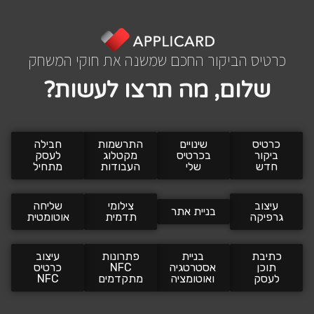
כרטיס הביקור החכם שמשנה את חוקי המשחק
ש
ל
ו
ם
,
מ
ה
ת
ר
צ
ו
ל
ע
ש
ו
ת
?
כרטיס
שינויים
התרשמות
חבילה
ביקור
בכרטיס
מקטלוג
לעסק
חדש
שלי
העבודות
מתחיל
עיצוב
צילומי
שליחה
בניית אתר
גרפיקה
תדמית
אוטומטית
כתיבת
בניית
פתרונות
עיצוב
תוכן
אסטרטגיה
NFC
כרטיס
לעסק
ואוטומציה
מתקדמים
NFC