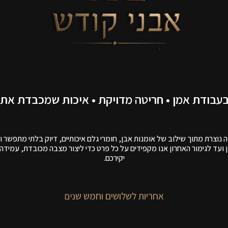
עבודת אמן • חריטה מדויקת • איכות שמכבדת את ה
נוצרת מתוך שילוב של אומנות אבן, חומרי גלם איכותיים, דיוק בלתי מתפשר ולי
 ועד לגימור האחרון אנו מקפידים על כל פרט כדי ליצור מצבה מכובדת, עמידה
יקירכם.
א
ח
ר
י
ו
ת
ל
ט
י
ב
ה
ע
ב
ו
ד
ה
ו
ל
י
צ
י
ב
ו
ת