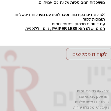
מושכלות המבוססות על נתונים אמיתיים.
אנו עומדים בקידמת הטכנולוגיה עם מערכות דיגיטליות
תומכות לקוח,
עם דיווחים מרחוק וניתוחי דוחות.
המוטו שלנו הוא PAIPER LESS , מיסוי ללא נייר.
לקוחות ממליצים
לפני 15 שנים הכרתי את אילנית בהרצאה בקורס יזמות
עסקית. כבר אז ידעתי שביום שאפתח עסק עצמאי אבחר
באילנית ליועצת המס שלי. וכך היה...מזה 11 שנים אילנית
מלווה אותי כעצמאית. לאורך השנים קיבלתי ומקבלת שירות