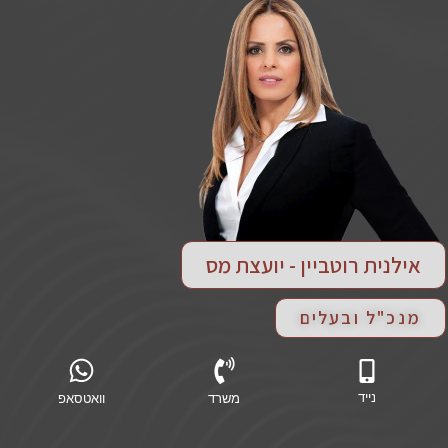
אילנית רוטביין - יועצת מס
מנכ"ל ובעלים
נייד
משרד
וואטסאפ