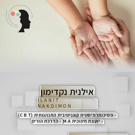
ק
ש
ב
ו
ר
י
כ
ו
ז
אילנית נקדימון
ILANIT
NAKDIMON
- פסיכותרפיסטית קוגניטיבית התנהגותית (C B T)
- יועצת חינוכית M.A
- הדרכת הורים