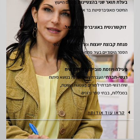
בעלת תואר שני בהצטיינות
בתחום הייעוץ
החינוכי מאוניברסיטת בר אילן
דוקטורנטית באוניברסיטת אריאל.
מנחת קבוצת יועצות
ומדריכת אקלים בבתי
הספר היסודיים בעיר פתח-תקווה.
פעילה ויוזמת מובילה בפיתוח שיח
רגשי-חברתי
העברת השתלמויות בנושא פיתוח
שיח רגשי-חברתי למורים בפסגות השונות,
במכללות, בבתי ספר ובגנים.
קראו עוד אודותיי