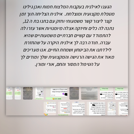
תודה, איל
גענו לאילנית לאור שינוי בהתנהגות של בננו אשר
ואמונה 
רע בשנה האחרונה. מילד שליו, רגוע ומאושר הוא
הנכון בז
הפך לילד עצבני וקולני. אילנית גרמה למהפך
מאתגרים
התנהגותי אצל בננו. במספר שיעורים מועט היא
של קושי 
מה לו להבין תהליכים פנימיים שקורים אצלו ואצל
ביטחון ב
חרים, וכיצד ניתן לשלוט על הרגשות שלו, לא רק
על כוח
בפן התיאורטי אלא בעיקר בפן המעשי שהוא היה
השנה, 
החשוב.
ומאח