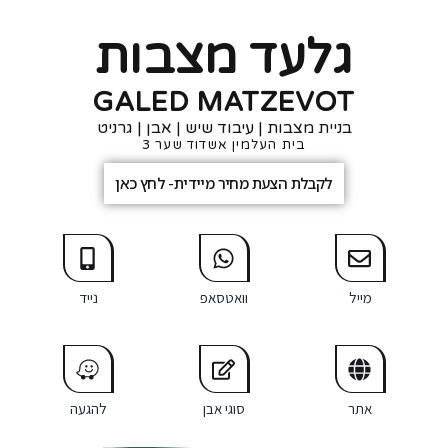
גלעד מצבות
GALED MATZEVOT
בניית מצבות | עיבוד שיש | אבן | גרניט
בית העלמין אשדוד שער 3
לקבלת הצעת מחיר מיידית- לחץ כאן
מייל
וואטסאפ
נייד
אתר
סוגי אבן
להגעה