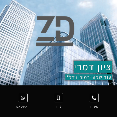
ציון דמרי
עוד שפע יזמות נדל"ן
משרד
נייד
וואטסאפ