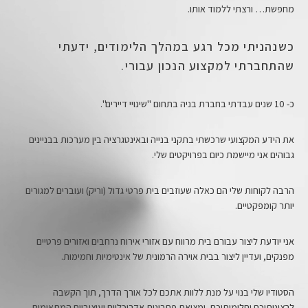
מחפשת… ורצתי ללמוד אותו.
כשנהניתי מכל רגע במהלך הלימודים, ידעתי
שהתחברתי למקצוע הנכון עבורי.
כ- 10 שנים עבדתי בחברת בניה בתחום "שינויי דיירים".
את הידע המקצועי שרכשתי בתקני בנייה ובאינטגרציה בין מערכות בבניינים
גבוהים אני מיישמת כיום בפרויקטים שלי.
הרבה לקוחות שלי הם כאלה שעוזבים בית פרטי גדול (וריק) ועוברים למגורים
יותר קומפקטיים.
אני יודעת ליצור עבורם בית מרווח עם אזורי אירוח נרחבים ואזורים פרטיים
מפנקים, ועדיין ליצור בבית אוירה הרמונית של אינטימיות וחמימות.
הסטודיו שלי בנוי על מנת ללוות אתכם לכל אורך הדרך, תוך הקשבה
לרצונותיכם וחלומותיכם, ומציאת פתרונות אדריכליים ועיצוביים המתאימים